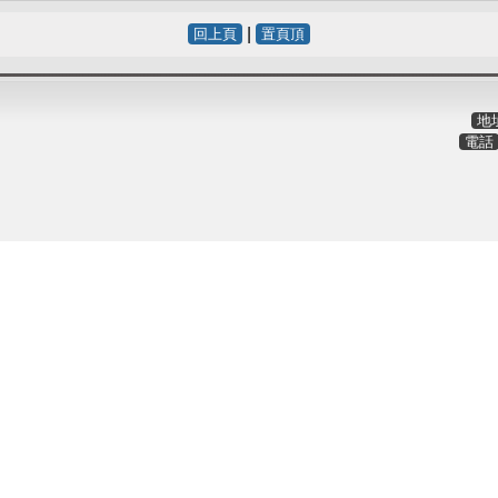
|
回上頁
置頁頂
地
電話