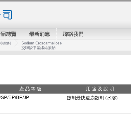
Sodium Croscarmellose
崩散劑
交聯羧甲基纖維素鈉
產品等級
用途及說明
SP/EP/BP/JP
錠劑最快速崩散劑 (水溶)