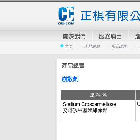
首頁
產品總覽
藥品原料
崩散劑
原料名
Sodium Croscarmellose
U
交聯羧甲基纖維素鈉