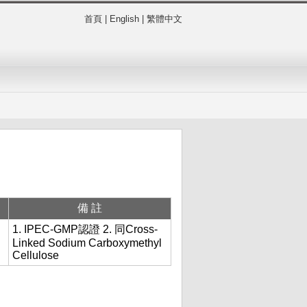
首頁
|
English
|
繁體中文
備註
1. IPEC-GMP認證 2. 同Cross-
Linked Sodium Carboxymethyl
Cellulose