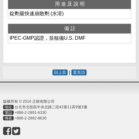
用途及說明
錠劑最快速崩散劑 (水溶)
備註
IPEC-GMP認證，並核備U.S. DMF
|
回上頁
置頁頂
版權所有 © 2016 正棋有限公司
地址
台北市北投區中央北路二段42巷11弄9號1樓
電話
+886-2-2891-6330
傳真
+886-2-2892-8630