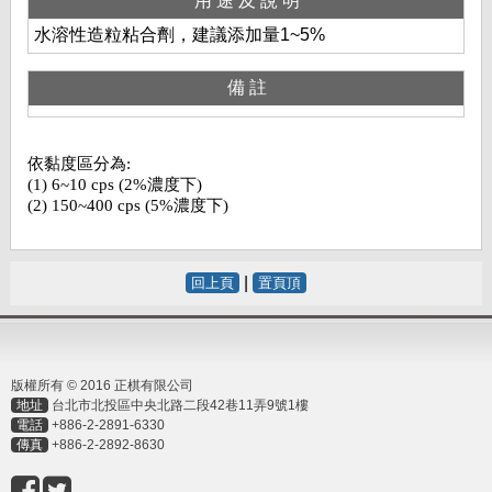
用途及說明
水溶性造粒粘合劑，建議添加量1~5%
備註
依黏度區分為:
(1) 6~10 cps (2%濃度下)
(2) 150~400 cps (5%濃度下)
|
回上頁
置頁頂
版權所有 © 2016 正棋有限公司
地址
台北市北投區中央北路二段42巷11弄9號1樓
電話
+886-2-2891-6330
傳真
+886-2-2892-8630