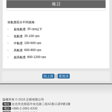
備註
:
依黏度區分不同規格
-
35 cps
超低黏度
以下
-
35-100 cps
低黏度
-
100-600 cps
中黏度
-
600-800 cps
高黏度
-
800-1200 cps
超高黏度
|
回上頁
置頁頂
版權所有 © 2016 正棋有限公司
地址
台北市北投區中央北路二段42巷11弄9號1樓
電話
+886-2-2891-6330