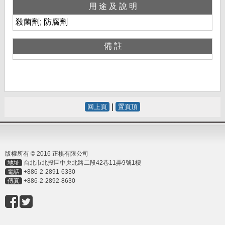
用途及說明
殺菌劑; 防腐劑
備註
|
回上頁
置頁頂
版權所有 © 2016 正棋有限公司
地址
台北市北投區中央北路二段42巷11弄9號1樓
電話
+886-2-2891-6330
傳真
+886-2-2892-8630